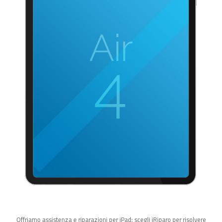
Offriamo assistenza e riparazioni per iPad: scegli iRiparo per risolvere